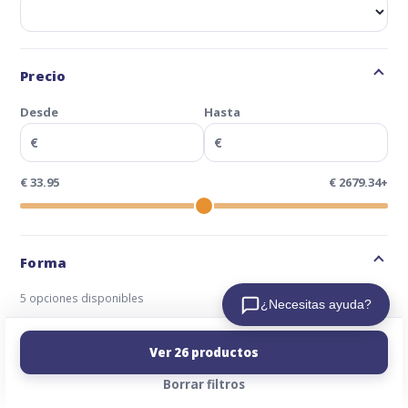
Ordenar:
Precio
Desde
Hasta
€
€
€ 33.95
€ 2679.34+
Forma
5 opciones disponibles
Combina varias opciones
¿Necesitas ayuda?
Omega
6
Ver 26 productos
Plano
6
Borrar filtros