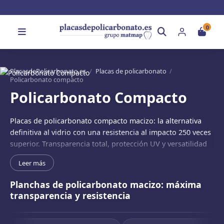
0
PlacasdePolicarbonato.es
/
Placas de policarbonato
/
Policarbonato compacto
Policarbonato Compacto
Placas de policarbonato compacto macizo: la alternativa
definitiva al vidrio con una resistencia al impacto 250 veces
superior. Transparencia total, protección UV y versatilidad
para ventanas, marquesinas, mamparas y cubiertas.
Leer más
Planchas de policarbonato macizo: máxima
transparencia y resistencia