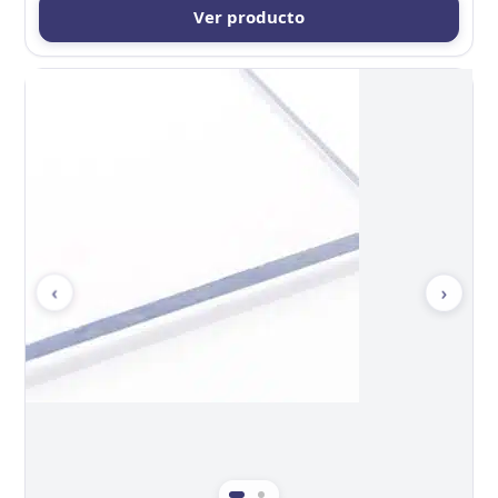
Ver producto
‹
›