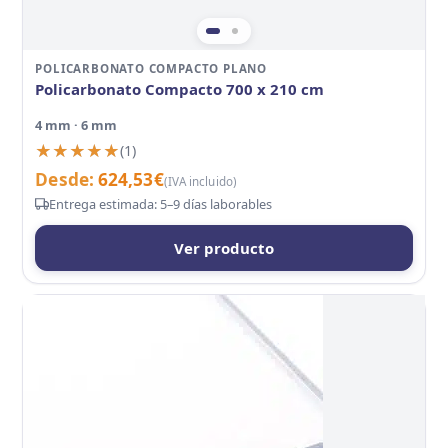
POLICARBONATO COMPACTO PLANO
Policarbonato Compacto 700 x 210 cm
4 mm · 6 mm
★★★★★
★★★★★
(1)
Desde:
624,53
€
(IVA incluido)
Entrega estimada: 5–9 días laborables
Ver producto