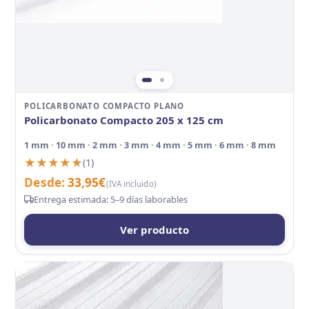
POLICARBONATO COMPACTO PLANO
Policarbonato Compacto 205 x 125 cm
1 mm · 10 mm · 2 mm · 3 mm · 4 mm · 5 mm · 6 mm · 8 mm
★★★★★
★★★★★
(1)
Desde:
33,95
€
(IVA incluido)
Entrega estimada: 5–9 días laborables
Ver producto