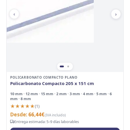
‹
›
POLICARBONATO COMPACTO PLANO
Policarbonato Compacto 205 x 151 cm
10 mm · 12 mm · 15 mm · 2 mm · 3 mm · 4 mm · 5 mm · 6
mm · 8 mm
★★★★★
★★★★★
(1)
Desde:
66,44
€
(IVA incluido)
Entrega estimada: 5–9 días laborables