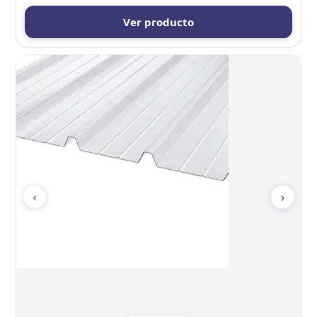
Ver producto
‹
›