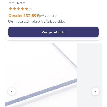
mm · 8 mm
★★★★★
★★★★★
(1)
Desde:
132,89
€
(IVA incluido)
Entrega estimada: 5–9 días laborables
Ver producto
‹
›