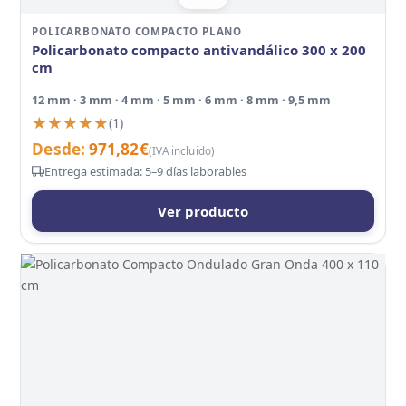
POLICARBONATO COMPACTO PLANO
Policarbonato compacto antivandálico 300 x 200
cm
12 mm · 3 mm · 4 mm · 5 mm · 6 mm · 8 mm · 9,5 mm
★★★★★
★★★★★
(1)
Desde:
971,82
€
(IVA incluido)
Entrega estimada: 5–9 días laborables
Ver producto