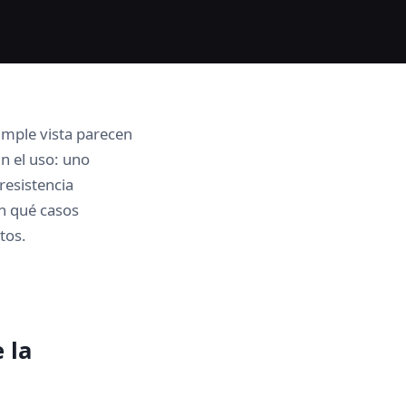
simple vista parecen
n el uso: uno
resistencia
en qué casos
tos.
 la