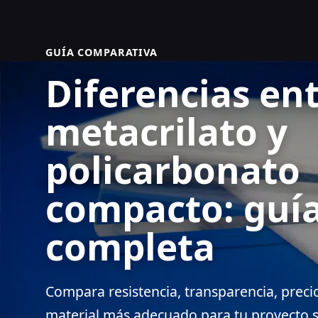
GUÍA COMPARATIVA
Diferencias en
metacrilato y
policarbonato
compacto: guí
completa
Compara resistencia, transparencia, precio
material más adecuado para tu proyecto s