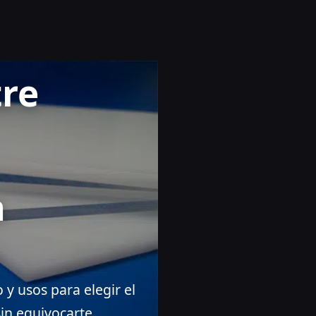
tre
a
 y usos para elegir el
in equivocarte.