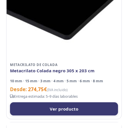
METACRILATO DE COLADA
Metacrilato Colada negro 305 x 203 cm
10 mm · 15 mm · 3 mm · 4 mm · 5 mm · 6 mm · 8 mm
Desde:
274,75
€
(IVA incluido)
Entrega estimada: 5–9 días laborables
Ver producto