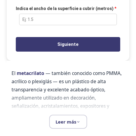
Indica el ancho de la superficie a cubrir (metros)
*
Siguiente
El
metacrilato
— también conocido como PMMA,
acrílico o plexiglás — es un plástico de alta
transparencia y excelente acabado óptico,
ampliamente utilizado en decoración,
señalización, acristalamientos, expositores y
proyectos de bricolaje. Las
placas de metacrilato
Leer más
ofrecen una claridad óptica del 92 %, superior
incluso a la del vidrio, con un peso un 50 % menor.