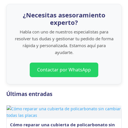
Disponemos de metacrilato en dos procesos de
fabricación:
metacrilato de colada
(mayor calidad
¿Necesitas asesoramiento
óptica, mejor mecanizado con láser) y
metacrilato
experto?
de extrusión
(precio más competitivo, ideal para
grandes formatos). En cuanto a acabados,
Habla con uno de nuestros especialistas para
resolver tus dudas y gestionar tu pedido de forma
ofrecemos
transparente
,
de colores
,
translúcido
rápida y personalizada. Estamos aquí para
y
opaco
.
ayudarte.
Usos del metacrilato
Las
láminas de metacrilato
se emplean en
Contactar por WhatsApp
señalización y cartelería,
decoración
, expositores
de producto, mamparas, protecciones,
techos
,
invernaderos
, acuarios, prototipos industriales,
Últimas entradas
mobiliario y prácticamente cualquier proyecto que
requiera un material transparente, ligero y fácil
de trabajar.
Metacrilato vs policarbonato: ¿cuál
Cómo reparar una cubierta de policarbonato sin