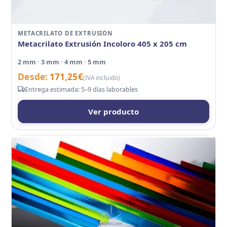
METACRILATO DE EXTRUSIÓN
Metacrilato Extrusión Incoloro 405 x 205 cm
2 mm · 3 mm · 4 mm · 5 mm
Desde:
171,25
€
(IVA incluido)
Entrega estimada: 5–9 días laborables
Ver producto