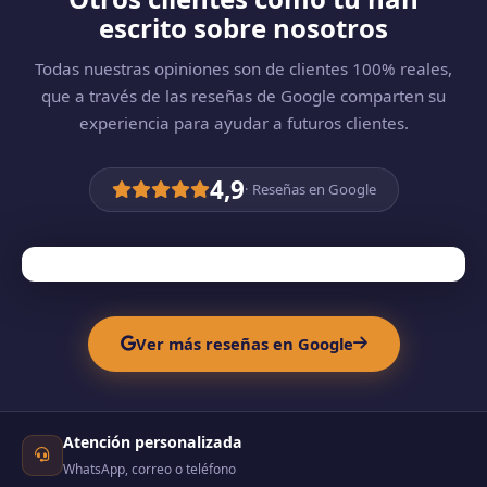
técnico personalizado, envío en 7-10 días
escrito sobre nosotros
laborables y la confianza de un especialista con
más de 4,9 ⭐ en Google.
Todas nuestras opiniones son de clientes 100% reales,
que a través de las reseñas de Google comparten su
experiencia para ayudar a futuros clientes.
4,9
· Reseñas en Google
Ver más reseñas en Google
Atención personalizada
WhatsApp, correo o teléfono