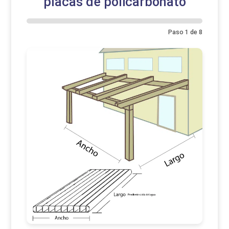
placas de policarbonato
Paso
1
de
8