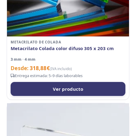
METACRILATO DE COLADA
Metacrilato Colada color difuso 305 x 203 cm
3 mm · 4 mm
Desde:
318,88
€
(IVA incluido)
Entrega estimada: 5–9 días laborables
Ver producto