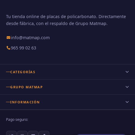
Tu tienda online de placas de policarbonato. Directamente
desde fábrica, con el respaldo de Grupo Matmap.
info@matmap.com
965 99 02 63
CATEGORÍAS
Placas de policarbonato
GRUPO MATMAP
Policarbonato celular
INFORMACIÓN
Policarbonato compacto
Nuestro Blog
Policarbonato ondulado
Pago seguro:
Preguntas frecuentes
Policarbonato transparente