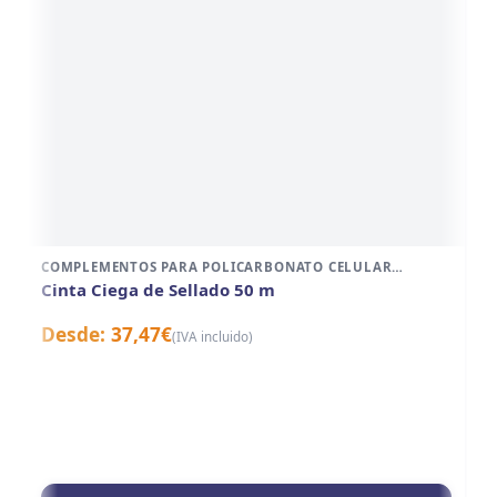
COMPLEMENTOS PARA POLICARBONATO CELULAR
C
SISTEMA ALUMINIO
S
Cinta Ciega de Sellado 50 m
C
Desde:
37,47
€
D
(IVA incluido)