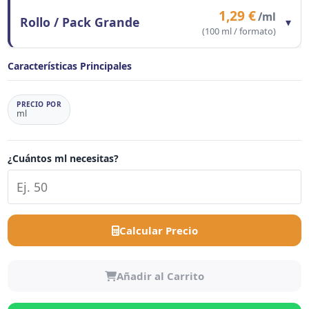
1,29 €
/ml
Rollo / Pack Grande
▾
(100 ml / formato)
Contenido del formato
100 ml
Características Principales
Precio/ml
1,29 €
Precio total formato
129,00 €
PRECIO POR
ml
¿Cuántos ml necesitas?
Calcular Precio
Añadir al Carrito