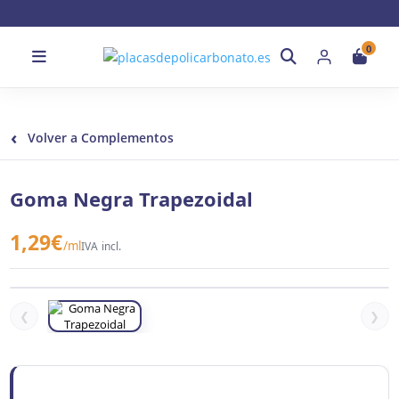
0
‹
Volver a Complementos
Goma Negra Trapezoidal
1,29
€
/ml
IVA incl.
❮
❯