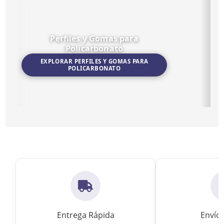
Perfiles y Gomas para
Policarbonato
EXPLORAR PERFILES Y GOMAS PARA
POLICARBONATO
Ir a Perfiles y Gomas para Policarbonato
Ir a Cintas
Entrega Rápida
Envío 