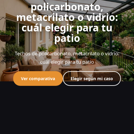
policarbonato,
metacrilato o vidrio:
cuál elegir para tu
patio
Techos de policarbonato, metacrilato o vidrio:
cuál elegir para tu patio
Ver comparativa
Elegir según mi caso