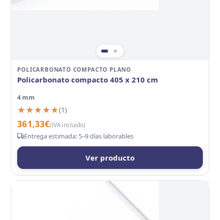
POLICARBONATO COMPACTO PLANO
Policarbonato compacto 405 x 210 cm
4 mm
★★★★★
★★★★★
(1)
361,33
€
(IVA incluido)
Entrega estimada: 5–9 días laborables
Ver producto