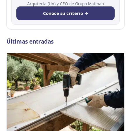
Escríbenos
.
Arquitecta (UA) y CEO de Grupo Matmap
Conoce su criterio →
Últimas entradas
C
p
p