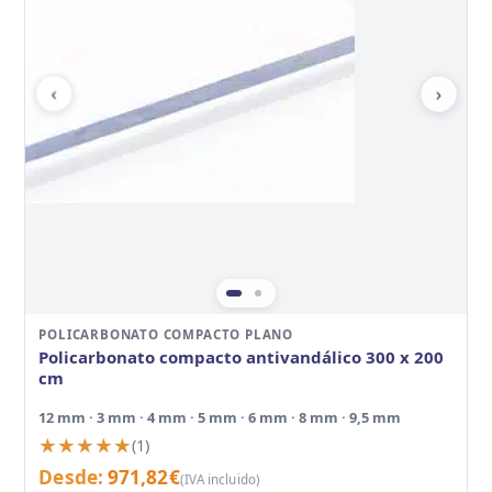
‹
›
POLICARBONATO COMPACTO PLANO
Policarbonato compacto antivandálico 300 x 200
cm
12 mm · 3 mm · 4 mm · 5 mm · 6 mm · 8 mm · 9,5 mm
★★★★★
★★★★★
(1)
Desde:
971,82
€
(IVA incluido)