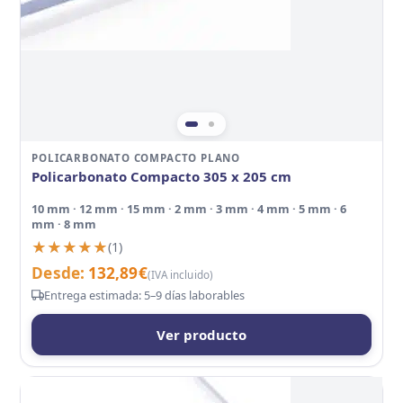
POLICARBONATO COMPACTO PLANO
Policarbonato Compacto 305 x 205 cm
10 mm · 12 mm · 15 mm · 2 mm · 3 mm · 4 mm · 5 mm · 6
mm · 8 mm
★★★★★
★★★★★
(1)
Desde:
132,89
€
(IVA incluido)
Entrega estimada: 5–9 días laborables
Ver producto