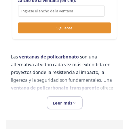
Ancho de la ventana (en cm):
Siguiente
Las
ventanas de policarbonato
son una
alternativa al vidrio cada vez más extendida en
proyectos donde la resistencia al impacto, la
ligereza y la seguridad son fundamentales. Una
ventana de policarbonato transparente
ofrece
claridad visual comparable al cristal, pero sin el
Leer más
riesgo de rotura ni las limitaciones de peso que
impone el vidrio tradicional.
Características de las ventanas de
policarbonato