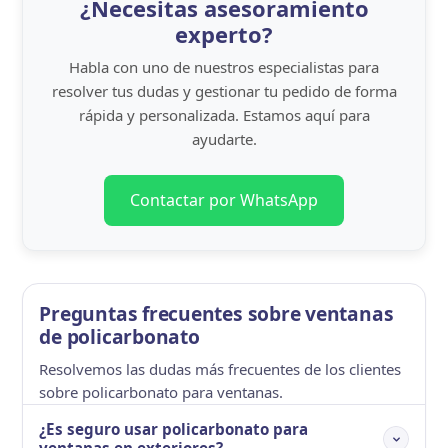
¿Necesitas asesoramiento
en edificios públicos, colegios y centros sanitarios
experto?
por su seguridad antirrotura.
Beneficios frente al vidrio
Habla con uno de nuestros especialistas para
resolver tus dudas y gestionar tu pedido de forma
El policarbonato para ventanas es hasta 250 veces
rápida y personalizada. Estamos aquí para
más resistente al impacto que el vidrio, pesa la
ayudarte.
mitad a igualdad de espesor y se puede
mecanizar y cortar con facilidad en obra. En caso
Contactar por WhatsApp
de rotura accidental, no genera fragmentos
cortantes, lo que lo convierte en la opción más
segura en entornos infantiles o deportivos.
Cómo elegir policarbonato para
Preguntas frecuentes sobre ventanas
ventanas
de policarbonato
Resolvemos las dudas más frecuentes de los clientes
Para ventanas con visión clara, elige
compacto
sobre policarbonato para ventanas.
transparente
. Para ventanas que requieran
privacidad con paso de luz, opta por acabados
¿Es seguro usar policarbonato para