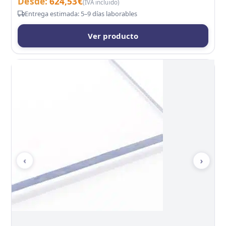
Desde:
624,53
€
(IVA incluido)
Entrega estimada: 5–9 días laborables
Ver producto
‹
›