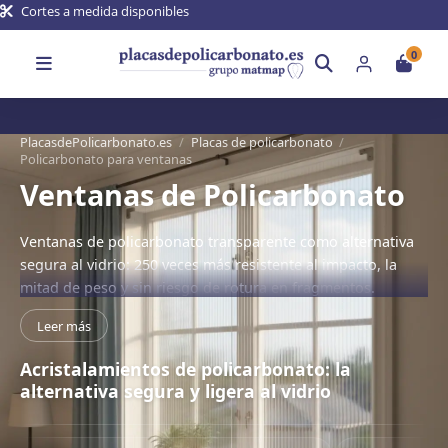
Cortes a medida disponibles
0
PlacasdePolicarbonato.es
/
Placas de policarbonato
/
Policarbonato para ventanas
Ventanas de Policarbonato
Ventanas de policarbonato transparente como alternativa
segura al vidrio: 250 veces más resistente al impacto, la
mitad de peso y sin riesgo de rotura en fragmentos.
Policarbonato compacto para ventanas de naves, garajes e
Leer más
invernaderos.
Acristalamientos de policarbonato: la
alternativa segura y ligera al vidrio