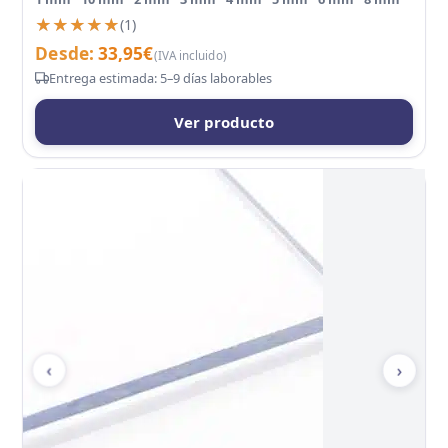
★★★★★
★★★★★
(1)
Desde:
33,95
€
(IVA incluido)
Entrega estimada: 5–9 días laborables
Ver producto
‹
›