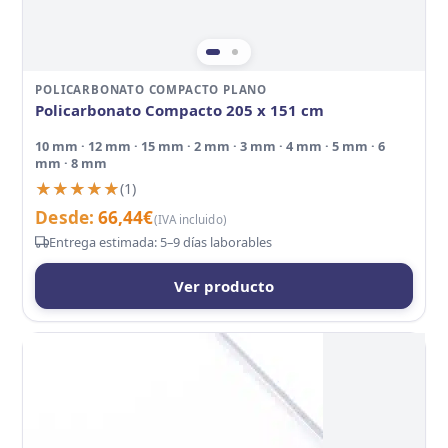
POLICARBONATO COMPACTO PLANO
Policarbonato Compacto 205 x 151 cm
10 mm · 12 mm · 15 mm · 2 mm · 3 mm · 4 mm · 5 mm · 6
mm · 8 mm
★★★★★
★★★★★
(1)
Desde:
66,44
€
(IVA incluido)
Entrega estimada: 5–9 días laborables
Ver producto