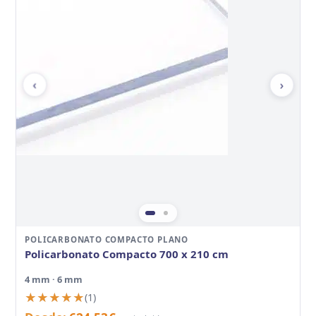
‹
›
POLICARBONATO COMPACTO PLANO
Policarbonato Compacto 700 x 210 cm
4 mm · 6 mm
★★★★★
★★★★★
(1)