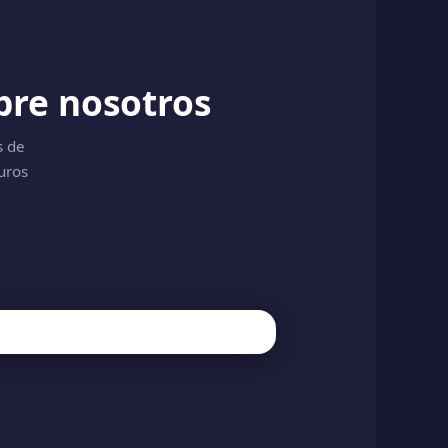
bre nosotros
s de
uros