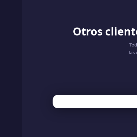
Otros clien
Tod
las