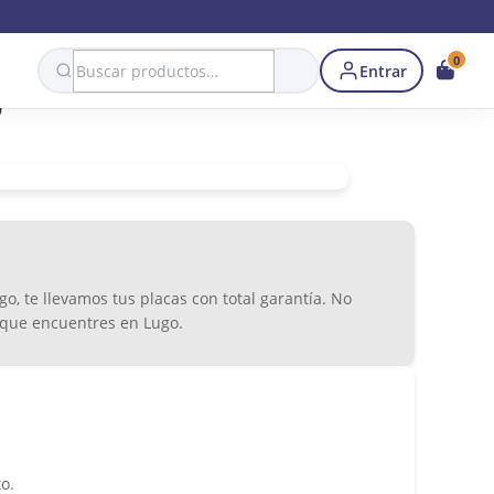
Search
0
Entrar
o
 te llevamos tus placas con total garantía. No
or que encuentres en Lugo.
o.