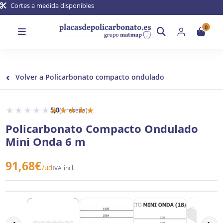
Cortes a medida disponibles
0
‹
Volver a Policarbonato compacto ondulado
★★★★★
★★★★★
5,0
(1 reseña)
Policarbonato Compacto Ondulado
Mini Onda 6 m
91,68
€
/ud
IVA incl.