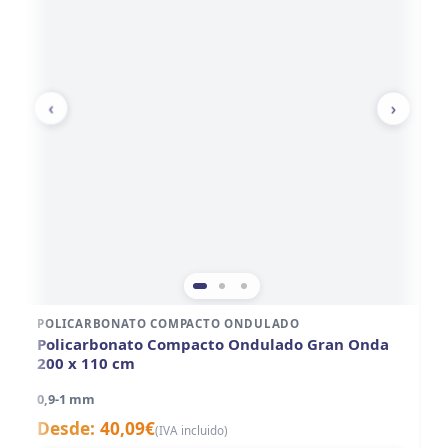
‹
›
POLICARBONATO COMPACTO ONDULADO
P
Policarbonato Compacto Ondulado Gran Onda
P
200 x 110 cm
3
0,9-1 mm
0,
Desde:
40,09
€
D
(IVA incluido)